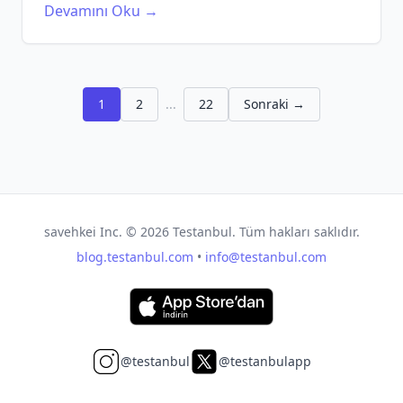
okuyun!
Devamını Oku →
1
2
...
22
Sonraki →
savehkei Inc. ©
2026
Testanbul. Tüm hakları saklıdır.
blog.testanbul.com
•
info@testanbul.com
@testanbul
@testanbulapp