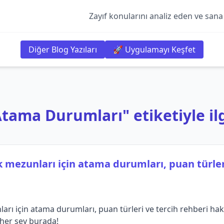
Zayıf konularını analiz eden ve sana
Diğer Blog Yazıları
🚀 Uygulamayı Keşfet
ama Durumları" etiketiyle ilgi
 mezunları için atama durumları, puan türleri
ı için atama durumları, puan türleri ve tercih rehberi hakkı
 her şey burada!