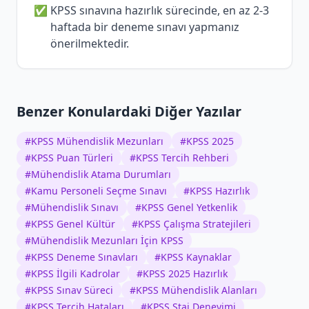
KPSS sınavına hazırlık sürecinde, en az 2-3
haftada bir deneme sınavı yapmanız
önerilmektedir.
Benzer Konulardaki Diğer Yazılar
#
KPSS Mühendislik Mezunları
#
KPSS 2025
#
KPSS Puan Türleri
#
KPSS Tercih Rehberi
#
Mühendislik Atama Durumları
#
Kamu Personeli Seçme Sınavı
#
KPSS Hazırlık
#
Mühendislik Sınavı
#
KPSS Genel Yetkenlik
#
KPSS Genel Kültür
#
KPSS Çalışma Stratejileri
#
Mühendislik Mezunları İçin KPSS
#
KPSS Deneme Sınavları
#
KPSS Kaynaklar
#
KPSS İlgili Kadrolar
#
KPSS 2025 Hazırlık
#
KPSS Sınav Süreci
#
KPSS Mühendislik Alanları
#
KPSS Tercih Hataları
#
KPSS Staj Deneyimi