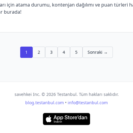
rı için atama durumu, kontenjan dağılımı ve puan türleri ha
ar burada!
1
2
3
4
5
Sonraki →
savehkei Inc. ©
2026
Testanbul. Tüm hakları saklıdır.
blog.testanbul.com
•
info@testanbul.com