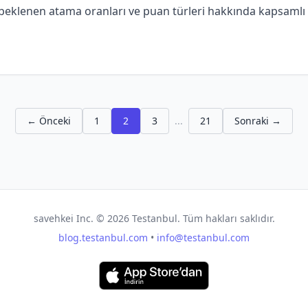
 beklenen atama oranları ve puan türleri hakkında kapsamlı an
← Önceki
1
2
3
...
21
Sonraki →
savehkei Inc. ©
2026
Testanbul. Tüm hakları saklıdır.
blog.testanbul.com
•
info@testanbul.com