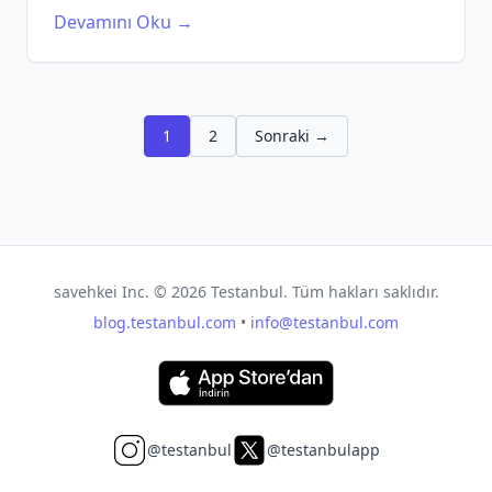
bilgi için hemen tıklayın.
Devamını Oku →
1
2
Sonraki →
savehkei Inc. ©
2026
Testanbul. Tüm hakları saklıdır.
blog.testanbul.com
•
info@testanbul.com
@testanbul
@testanbulapp