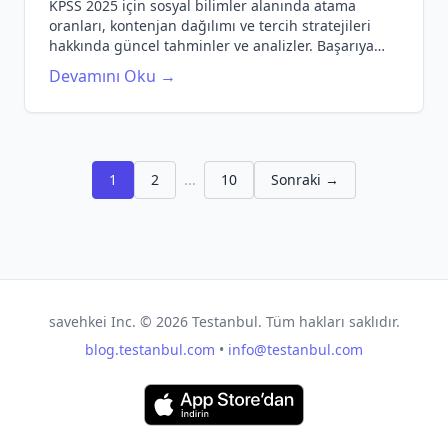
KPSS 2025 için sosyal bilimler alanında atama
oranları, kontenjan dağılımı ve tercih stratejileri
hakkında güncel tahminler ve analizler. Başarıya
ulaşmak için ihtiyacınız olan tüm bilgiler burada!
Devamını Oku →
1
2
...
10
Sonraki →
savehkei Inc. ©
2026
Testanbul. Tüm hakları saklıdır.
blog.testanbul.com
•
info@testanbul.com