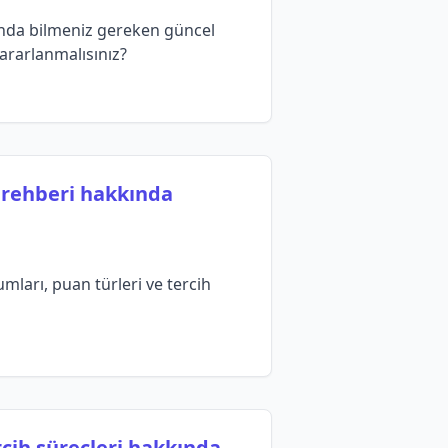
kında bilmeniz gereken güncel
yararlanmalısınız?
h rehberi hakkında
ları, puan türleri ve tercih
cih süreçleri hakkında