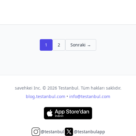
1
2
Sonraki →
savehkei Inc. ©
2026
Testanbul. Tüm hakları saklıdır.
blog.testanbul.com
•
info@testanbul.com
@testanbul
@testanbulapp