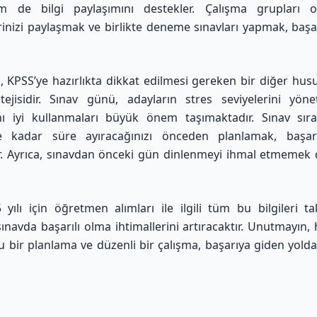
em de bilgi paylaşımını destekler. Çalışma grupları o
inizi paylaşmak ve birlikte deneme sınavları yapmak, başar
, KPSS’ye hazırlıkta dikkat edilmesi gereken bir diğer husu
ejisidir. Sınav günü, adayların stres seviyelerini yön
nı iyi kullanmaları büyük önem taşımaktadır. Sınav sıra
 kadar süre ayıracağınızı önceden planlamak, başarı
ır. Ayrıca, sınavdan önceki gün dinlenmeyi ihmal etmemek
yılı için öğretmen alımları ile ilgili tüm bu bilgileri t
sınavda başarılı olma ihtimallerini artıracaktır. Unutmayın,
 bir planlama ve düzenli bir çalışma, başarıya giden yold