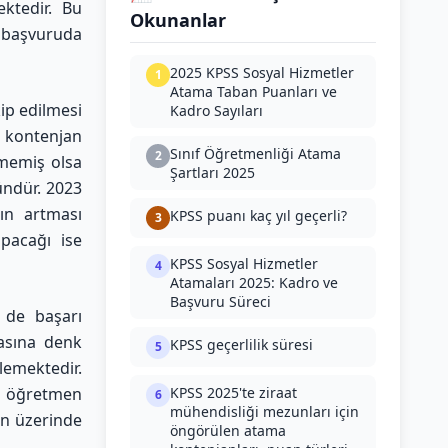
ektedir. Bu
Okunanlar
 başvuruda
2025 KPSS Sosyal Hizmetler
1
Atama Taban Puanları ve
ip edilmesi
Kadro Sayıları
r kontenjan
Sınıf Öğretmenliği Atama
2
şmemiş olsa
Şartları 2025
ündür. 2023
nın artması
KPSS puanı kaç yıl geçerli?
3
pacağı ise
KPSS Sosyal Hizmetler
4
Atamaları 2025: Kadro ve
Başvuru Süreci
 de başarı
masına denk
KPSS geçerlilik süresi
5
emektedir.
n öğretmen
KPSS 2025'te ziraat
6
mühendisliği mezunları için
in üzerinde
öngörülen atama