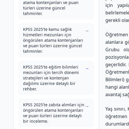
atama kontenjanları ve puan
için yapıl
türleri üzerine güncel
belirlemele
tahminler.
gerekli ola
KPSS 2025'te kamu sağlık
→
Öğretmen a
hizmetleri mezunları için
öngörülen atama kontenjanları
alanlara g
ve puan türleri üzerine güncel
Grubu ola
tahminler.
pozisyonla
geçerlidir
KPSS 2025'te eğitim bilimleri
→
Öğretmenl
mezunları için tercih dönemi
stratejileri ve kontenjan
Bilimleri) 
dağılımı üzerine detaylı bir
hangi alan
rehber.
avantaj sağ
KPSS 2025'te zabıta alımları için
→
Yaş sınırı,
öngörülen atama kontenjanları
ve puan türleri üzerine detaylı
öğretmen a
bir inceleme.
durumlarda