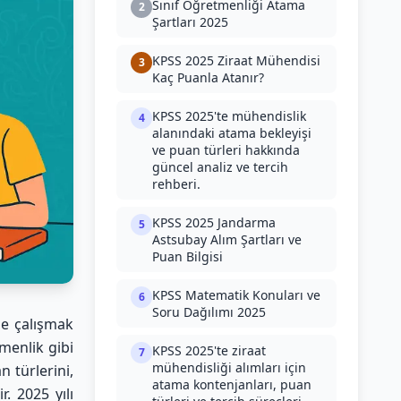
Sınıf Öğretmenliği Atama
2
Şartları 2025
KPSS 2025 Ziraat Mühendisi
3
Kaç Puanla Atanır?
KPSS 2025'te mühendislik
4
alanındaki atama bekleyişi
ve puan türleri hakkında
güncel analiz ve tercih
rehberi.
KPSS 2025 Jandarma
5
Astsubay Alım Şartları ve
Puan Bilgisi
KPSS Matematik Konuları ve
6
Soru Dağılımı 2025
de çalışmak
tmenlik gibi
KPSS 2025'te ziraat
7
mühendisliği alımları için
n türlerini,
atama kontenjanları, puan
. 2025 yılı