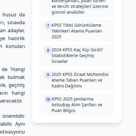
kontenjanları, puan türleri
ve tercih stratejileri üzerine
güncel analizler.
r husus da
rı, sınavda
KPSS Tıbbi Görüntüleme
7
an adaylar,
Teknikeri Atama Puanları
2025
ye hazırlık
n konuları
2024 KPSS Kaç Kişi Girdi?
8
İstatistiklerle Geçmiş
Sınavlar
i de 'Hangi
2025 KPSS Ziraat Mühendisi
9
nak bulmak
Atama Taban Puanları ve
kle, geçmiş
Kadro Dağılımı
arın hangi
KPSS 2025 Jandarma
10
erecektir.
Astsubay Alım Şartları ve
Puan Bilgisi
önemlidir.
bilir. Aynı
motivasyonu