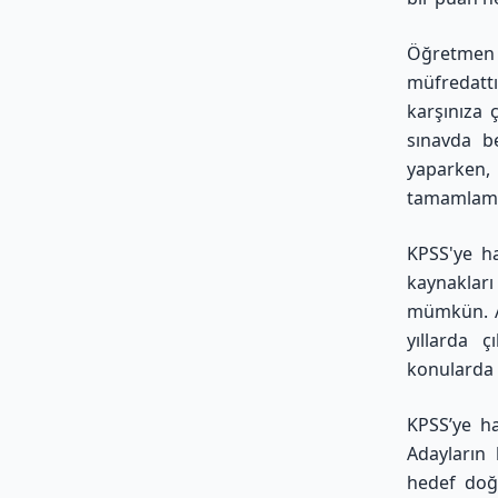
Öğretmen 
müfredattı
karşınıza 
sınavda be
yaparken,
tamamlamak
KPSS'ye ha
kaynaklar
mümkün. An
yıllarda 
konularda 
KPSS’ye h
Adayların 
hedef doğr