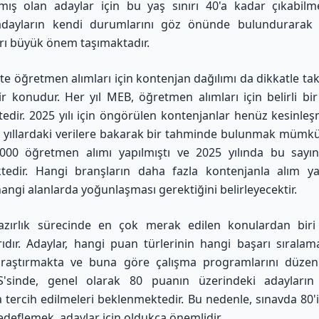
lmış olan adaylar için bu yaş sınırı 40'a kadar çıkabilm
adayların kendi durumlarını göz önünde bulundurarak
ı büyük önem taşımaktadır.
te öğretmen alımları için kontenjan dağılımı da dikkatle tak
r konudur. Her yıl MEB, öğretmen alımları için belirli bi
tedir. 2025 yılı için öngörülen kontenjanlar henüz kesinle
 yıllardaki verilere bakarak bir tahminde bulunmak mümk
.000 öğretmen alımı yapılmıştı ve 2025 yılında bu sayı
tedir. Hangi branşların daha fazla kontenjanla alım ya
angi alanlarda yoğunlaşması gerektiğini belirleyecektir.
azırlık sürecinde en çok merak edilen konulardan biri
rıdır. Adaylar, hangi puan türlerinin hangi başarı sırala
 araştırmakta ve buna göre çalışma programlarını düzenl
'sinde, genel olarak 80 puanın üzerindeki adayları
a tercih edilmeleri beklenmektedir. Bu nedenle, sınavda 80'
edeflemek, adaylar için oldukça önemlidir.