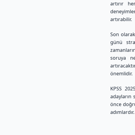
artırır h
deneyimler
artırabilir.
Son olarak
günü strat
zamanları
soruya ne
artıracakt
önemlidir.
KPSS 2025 
adayların 
önce doğru
adımlardır.