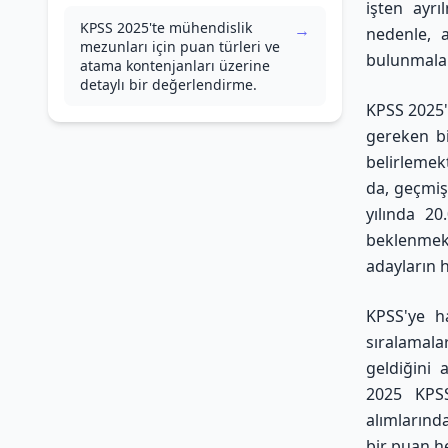
işten ayrı
KPSS 2025'te mühendislik
→
nedenle, 
mezunları için puan türleri ve
bulunmalar
atama kontenjanları üzerine
detaylı bir değerlendirme.
KPSS 2025'
gereken bi
belirlemek
da, geçmiş
yılında 20
beklenmek
adayların h
KPSS'ye h
sıralamala
geldiğini
2025 KPSS
alımlarınd
bir puan h