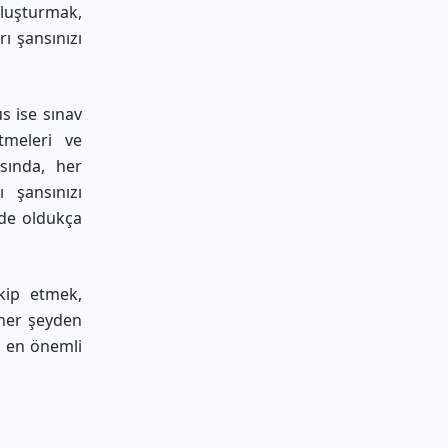
luşturmak,
ı şansınızı
s ise sınav
etmeleri ve
sında, her
 şansınızı
 de oldukça
akip etmek,
 her şeyden
a en önemli