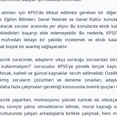
alımları için KPSS'de dikkat edilmesi gereken bir diğe
r. Eğitim Bilimleri, Genel Yetenek ve Genel Kültür konula
çıkacak sorular arasında yer alıyor. Bu konularda eksik kal
kledikleri başarıyı elde edemeyebilir. Bu nedenle, KPSS’
 müfredatı detaylı bir şekilde incelemek ve eksik kala
 büyük bir avantaj sağlayacaktır.
zırlık sürecinde, adayların sıkça sorduğu sorulardan bir
ı kullanmalıyım?' sorusudur. KPSS'ye yönelik birçok kay
cak, kaliteli ve güncel kaynaklar tercih edilmelidir. Özelli
çıkmış soruların çözümleri ve deneme sınavları, adayl
daha fazla çalışmaları gerektiği konusunda önemli ipuçları v
azırlık yaparken, motivasyonu yüksek tutmak da oldukça 
bu süreçte yalnız olmadıklarını bilmek, moral kaynağı ola
ultusunda çalışan arkadaşlarla birlikte çalışmak, hem 