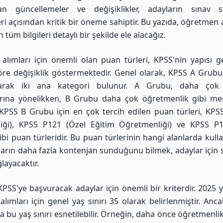
an güncellemeler ve değişiklikler, adayların sınav str
ri açısından kritik bir öneme sahiptir. Bu yazıda, öğretmen a
n tüm bilgileri detaylı bir şekilde ele alacağız.
lımları için önemli olan puan türleri, KPSS'nin yapısı ge
öre değişiklik göstermektedir. Genel olarak, KPSS A Grub
rak iki ana kategori bulunur. A Grubu, daha çok y
rına yönelikken, B Grubu daha çok öğretmenlik gibi mes
. KPSS B Grubu için en çok tercih edilen puan türleri, KPSS
iği), KPSS P121 (Özel Eğitim Öğretmenliği) ve KPSS P1
gibi puan türleridir. Bu puan türlerinin hangi alanlarda kulla
ların daha fazla kontenjan sunduğunu bilmek, adaylar için st
layacaktır.
 KPSS'ye başvuracak adaylar için önemli bir kriterdir. 2025 yıl
lımları için genel yaş sınırı 35 olarak belirlenmiştir. Anca
 bu yaş sınırı esnetilebilir. Örneğin, daha önce öğretmenli