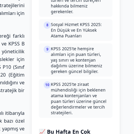
türleri ve tercih süreçleri
atejilerini
hakkında bilmeniz
gerekenler.
lımları için
Sosyal Hizmet KPSS 2025:
8
En Düşük ve En Yüksek
reği farklı
Atama Puanları
u ve KPSS B
KPSS 2025'te hemşire
9
öneticilik
alımları için puan türleri,
lekler için
yaş sınırı ve kontenjan
dağılımı üzerine bilmeniz
 P10 (Sınıf
gereken güncel bilgiler.
20 (Eğitim
nıldığını ve
KPSS 2025'te ziraat
10
ratejik bir
mühendisliği için beklenen
atama kontenjanları ve
puan türleri üzerine güncel
değerlendirmeler ve tercih
ı itibarıyla
stratejileri.
k bazı özel
k yapmış ve
📈 Bu Hafta En Çok