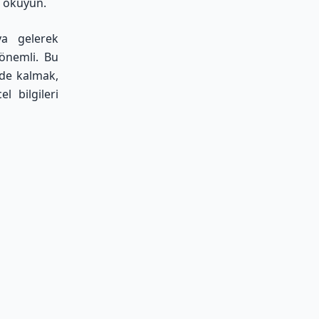
da okuyun
.
ya gelerek
 önemli. Bu
nde kalmak,
l bilgileri