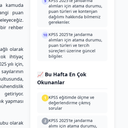
KPSS 2025'te jandarma
9
nda kamuda
alımları için atama durumu,
puan türleri ve kontenjan
hangi puan
dağılımı hakkında bilmeniz
eleyeceğiz.
gerekenler.
 bir rehber
KPSS 2025'te jandarma
10
alımları için atama durumu,
puan türleri ve tercih
ağlı olarak
süreçleri üzerine güncel
ok ihtiyaç
bilgiler.
5 yılı için,
 sayılarının
📈 Bu Hafta En Çok
ğrultusunda,
Okunanlar
ühendislik
getiriyor.
KPSS eğitimde ölçme ve
1
lık yapması
değerlendirme çıkmış
sorular
KPSS 2025'te jandarma
2
rubu olarak
alımı için atama durumu,