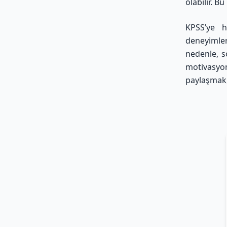
olabilir. B
KPSS’ye h
deneyimler
nedenle, s
motivasyon
paylaşmak,