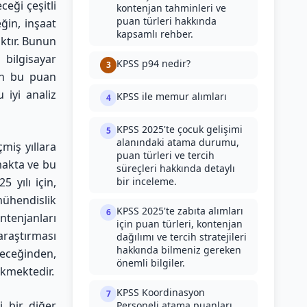
eği çeşitli
kontenjan tahminleri ve
puan türleri hakkında
ğin, inşaat
kapsamlı rehber.
ktır. Bunun
 bilgisayar
KPSS p94 nedir?
3
rın bu puan
 iyi analiz
KPSS ile memur alımları
4
KPSS 2025'te çocuk gelişimi
5
alanındaki atama durumu,
miş yıllara
puan türleri ve tercih
lmakta ve bu
süreçleri hakkında detaylı
 yılı için,
bir inceleme.
ühendislik
KPSS 2025'te zabıta alımları
6
ntenjanları
için puan türleri, kontenjan
raştırması
dağılımı ve tercih stratejileri
hakkında bilmeniz gereken
leceğinden,
önemli bilgiler.
ekmektedir.
KPSS Koordinasyon
7
i bir diğer
Personeli atama puanları