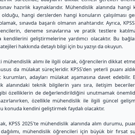
sınav hazırlık kaynaklarıdır. Mühendislik alanında hangi 
i olduğu, hangi derslerden hangi konuların çalışılması ger
toplamak, sınavda başarılı olmanın anahtarıdır. Ayrıca, KPSS'
ncilerin, deneme sınavlarına ve pratik testlere katılma
kendilerini geliştirmelerine yardımcı olacaktır. Bu bağ
ratejileri hakkında detaylı bilgi için bu yazıyı da okuyun
.
 mühendislik alımı ile ilgili olarak, öğrencilerin dikkat et
husus da mülakat süreçleridir. KPSS'den yeterli puanı aldı
t kurumları, adayları mülakat aşamasına davet edebilir. 
k alanındaki teknik bilgilerin yanı sıra, iletişim becerile
gibi özelliklerin de değerlendirildiğini unutmamak önemlid
azırlanırken, özellikle mühendislik ile ilgili güncel gelişm
u konuda kendini geliştirmek faydalı olacaktır.
ak, KPSS 2025'te mühendislik alanında alım durumu, puan
dağılımı, mühendislik öğrencileri için büyük bir fırsat s