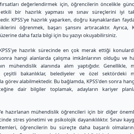
ırsatları değerlendirmek için, öğrencilerin öncelikle günce
etkili bir hazırlık yapması ve sınav süreçlerini iyi t
dir. KPSS'ye hazırlık yaparken, doğru kaynaklardan fay
iklerini öğrenmek, başarı şansını artıracaktır. Ayrıca,
i üzerine daha fazla bilgi için bu yazıyı okuyabilirsiniz
.
KPSS'ye hazırlık sürecinde en çok merak ettiği konulard
sonra hangi alanlarda çalışma imkânlarının olduğu ve ha
nın mühendislik alanında alım yaptığıdır. Genellikle, m
, çeşitli bakanlıklar, belediyeler ve özel sektördeki m
da görev alabilmektedir. Bu bağlamda, KPSS'den sonra hang
leceğine dair bilgiler toplamak, adayların kariyer plan
e hazırlanan mühendislik öğrencileri için bir diğer öneml
inde stres yönetimi ve psikolojik dayanıklılıktır. Sınav kayg
emleri, öğrencilerin bu süreçte daha başarılı olmaları