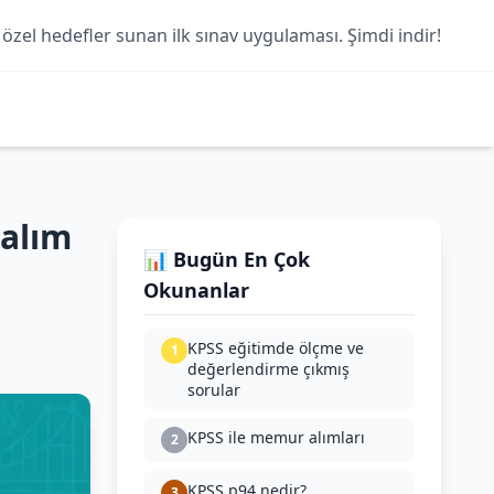
 özel hedefler sunan ilk sınav uygulaması. Şimdi indir!
 alım
📊 Bugün En Çok
Okunanlar
KPSS eğitimde ölçme ve
1
değerlendirme çıkmış
sorular
KPSS ile memur alımları
2
KPSS p94 nedir?
3