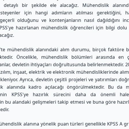
ri detaylı bir şekilde ele alacağız. Mühendislik alanı
isteyenler için hangi adımların atılması gerektiğini, 
 geçerli olduğunu ve kontenjanların nasıl dağıldığını inc
PSS'ye hazırlanan mühendislik öğrencileri için bilgi dolu
cağız.
te mühendislik alanındaki alım durumu, birçok faktöre b
ektedir. Öncelikle, mühendislik bölümleri arasında en ç
nlar, devletin ihtiyaçları doğrultusunda belirlenmektedir. 202
azılım, inşaat, elektrik ve elektronik mühendisliklerinde alım
leniyor. Ayrıca, devletin çeşitli projeleri ve yatırımları do
ik alanında kadro açılacağı öngörülmektedir. Bu da m
rinin KPSS'ye hazırlık sürecini daha da önemli hale 
in bu alandaki gelişmeleri takip etmesi ve buna göre hazır
dir.
hendislik alanına yönelik puan türleri genellikle KPSS A g