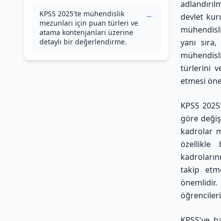
adlandırıl
KPSS 2025'te mühendislik
→
devlet kur
mezunları için puan türleri ve
mühendisli
atama kontenjanları üzerine
detaylı bir değerlendirme.
yanı sıra,
mühendisli
türlerini 
etmesi öne
KPSS 2025'
göre değişi
kadrolar m
özellikle
kadroların
takip etm
önemlidir.
öğrenciler
KPSS'ye ha