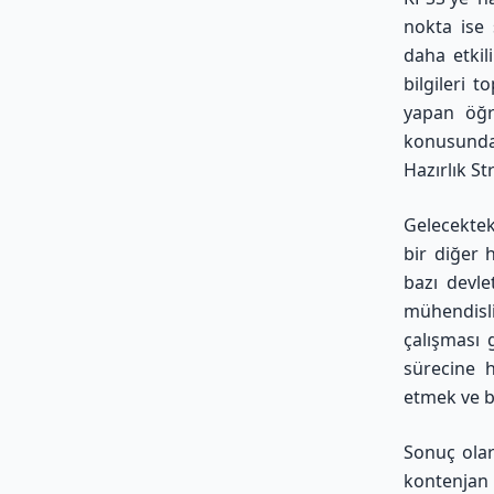
nokta ise 
daha etkil
bilgileri 
yapan öğre
konusunda 
Hazırlık St
Gelecekteki
bir diğer 
bazı devle
mühendisli
çalışması 
sürecine h
etmek ve b
Sonuç olar
kontenjan 