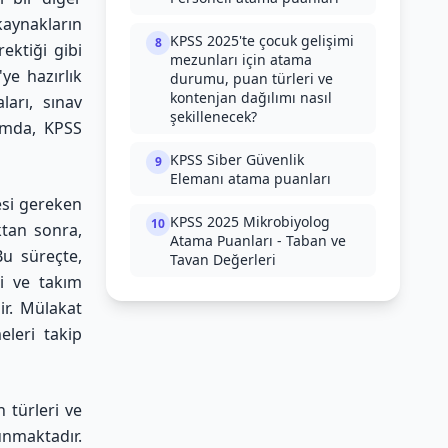
kaynakların
KPSS 2025'te çocuk gelişimi
8
ektiği gibi
mezunları için atama
ye hazırlık
durumu, puan türleri ve
kontenjan dağılımı nasıl
ları, sınav
şekillenecek?
lamda,
KPSS
KPSS Siber Güvenlik
9
Elemanı atama puanları
mesi gereken
KPSS 2025 Mikrobiyolog
10
ktan sonra,
Atama Puanları - Taban ve
Bu süreçte,
Tavan Değerleri
ri ve takım
ir. Mülakat
eleri takip
 türleri ve
unmaktadır.