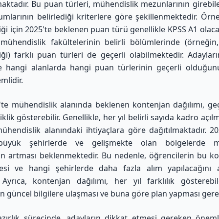
maktadır. Bu puan türleri, mühendislik mezunlarının girebilec
umlarının belirlediği kriterlere göre şekillenmektedir. Örne
ği için 2025'te beklenen puan türü genellikle KPSS A1 olaca
 mühendislik fakültelerinin belirli bölümlerinde (örneğin,
ği) farklı puan türleri de geçerli olabilmektedir. Adayla
ve hangi alanlarda hangi puan türlerinin geçerli olduğunu
mlidir.
te mühendislik alanında beklenen kontenjan dağılımı, geç
klik gösterebilir. Genellikle, her yıl belirli sayıda kadro açı
ühendislik alanındaki ihtiyaçlara göre dağıtılmaktadır. 2025
 büyük şehirlerde ve gelişmekte olan bölgelerde m
ın artması beklenmektedir. Bu nedenle, öğrencilerin bu ko
esi ve hangi şehirlerde daha fazla alım yapılacağını a
 Ayrıca, kontenjan dağılımı, her yıl farklılık gösterebi
in güncel bilgilere ulaşması ve buna göre plan yapması ger
zırlık sürecinde, adayların dikkat etmesi gereken öneml