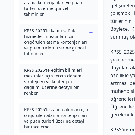
atama kontenjanları ve puan
gelişmele
türleri üzerine güncel
çalışmak 
tahminler.
türlerinin
Böylece, K
KPSS 2025'te kamu sağlık
→
hizmetleri mezunları için
sunmuş ola
öngörülen atama kontenjanları
ve puan türleri üzerine güncel
KPSS 2025'
tahminler.
şekillenm
duyulan ala
KPSS 2025'te eğitim bilimleri
→
özellikle y
mezunları için tercih dönemi
stratejileri ve kontenjan
artması bek
dağılımı üzerine detaylı bir
mühendisl
rehber.
öğrencile
Öğrenciler
KPSS 2025'te zabıta alımları için
→
gerekmekte
öngörülen atama kontenjanları
ve puan türleri üzerine detaylı
bir inceleme.
KPSS'de mü