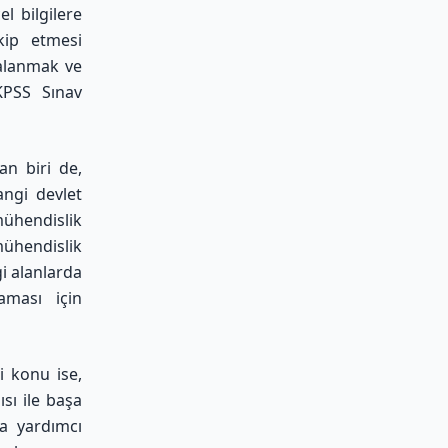
l bilgilere
akip etmesi
dalanmak ve
KPSS Sınav
an biri de,
ngi devlet
ühendislik
ühendislik
i alanlarda
laması için
i konu ise,
ısı ile başa
na yardımcı