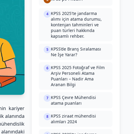
KPSS 2025'te jandarma
4
alımı için atama durumu,
kontenjan tahminleri ve
puan türleri hakkında
kapsamlı rehber.
KPSS’de Branş Sıralaması
5
Ne İşe Yarar?
KPSS 2025 Fotoğraf ve Film
6
Arşiv Personeli Atama
Puanları – Nadir Ama
Aranan Bilgi
KPSS Çevre Mühendisi
7
atama puanları
nin kariyer
ik alanında
KPSS ziraat mühendisi
8
alımları 2024
ühendislik
k alanındaki