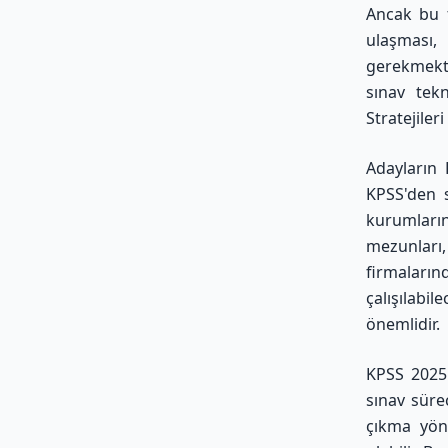
Ancak bu f
ulaşması, 
gerekmekte
sınav tekn
Stratejiler
Adayların 
KPSS'den 
kurumları
mezunları
firmaların
çalışılabi
önemlidir.
KPSS 2025'
sınav sürec
çıkma yönt