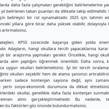
larda daha fazla çalışmaları gerektiğini belirlemelerine yar
 yıl belirlenen taban puanları da dikkatle takip edilmelidir.
çin belirleyici bir rol oynamaktadır. 2025 için tahmin e
önceki yıllara göre biraz daha yüksek olabilir, dolayısıyl
ı artırmalısınız.
ratejileri, KPSS sürecinde başarıya giden yolda önem
ır. Adayların, hangi okullara tercih yapacaklarına kar
ylı bir araştırma yapmaları gerekir. Öncelikle, hangi okul
larda alım yaptığını öğrenmek önemlidir. Daha sonra, 
 uygun okulları belirlemelisiniz. İyi bir tercih sıralama
iniz okulları seçebilir hem de atama şansınızı artırabilirsi
parken sadece kontenjan sayısına değil, aynı zama
 yerin sosyo-ekonomik durumuna da dikkat etmelisiniz.
rlerdeki okullar, genellikle daha fazla kontenjan sunma
etmen alımı gerçekleştirmektedir. Bu nedenle, terc
en bu faktörleri göz önünde bulundurmalısınız.