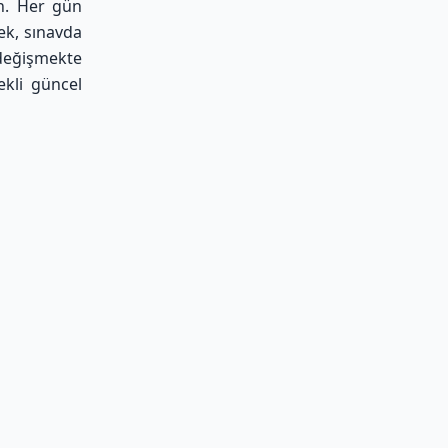
ın. Her gün
mek, sınavda
 değişmekte
ekli güncel