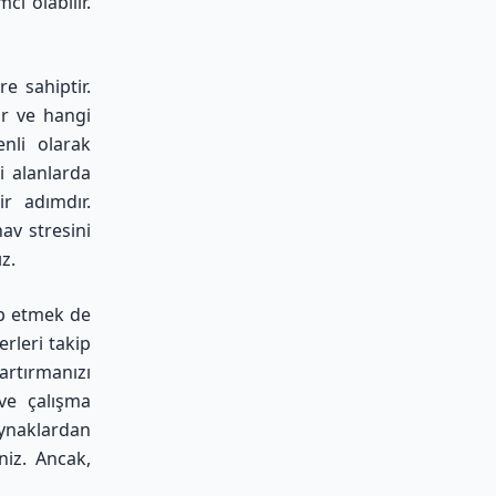
ı olabilir.
e sahiptir.
ur ve hangi
nli olarak
i alanlarda
ir adımdır.
av stresini
z.
ip etmek de
rleri takip
artırmanızı
 ve çalışma
ynaklardan
niz. Ancak,