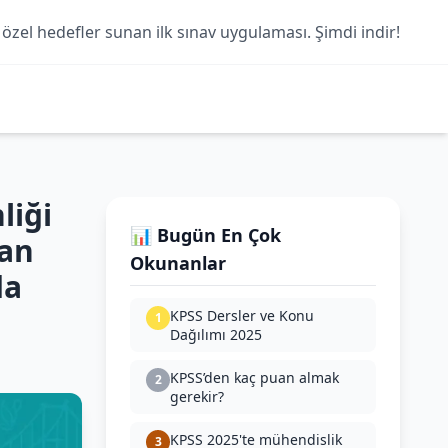
 özel hedefler sunan ilk sınav uygulaması. Şimdi indir!
liği
📊 Bugün En Çok
uan
Okunanlar
da
KPSS Dersler ve Konu
1
Dağılımı 2025
KPSS’den kaç puan almak
2
gerekir?
KPSS 2025'te mühendislik
3