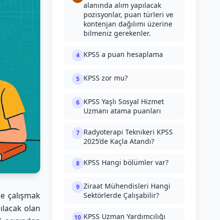
alanında alım yapılacak
pozisyonlar, puan türleri ve
kontenjan dağılımı üzerine
bilmeniz gerekenler.
KPSS a puan hesaplama
4
KPSS zor mu?
5
KPSS Yaşlı Sosyal Hizmet
6
Uzmanı atama puanları
Radyoterapi Teknikeri KPSS
7
2025’de Kaçla Atandı?
KPSS Hangi bölümler var?
8
Ziraat Mühendisleri Hangi
9
de çalışmak
Sektörlerde Çalışabilir?
pılacak olan
KPSS Uzman Yardımcılığı
10