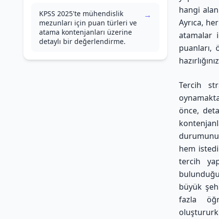
hangi alan
KPSS 2025'te mühendislik
→
Ayrıca, her
mezunları için puan türleri ve
atama kontenjanları üzerine
atamalar i
detaylı bir değerlendirme.
puanları, 
hazırlığınız
Tercih st
oynamaktad
önce, deta
kontenjan
durumunuza
hem istediğ
tercih ya
bulunduğu
büyük şehi
fazla öğr
oluştururk