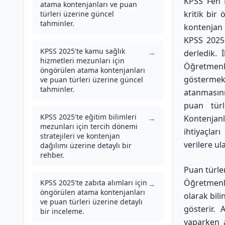
KPSS Fen B
atama kontenjanları ve puan
kritik bir
türleri üzerine güncel
tahminler.
kontenjan 
KPSS 2025'
KPSS 2025'te kamu sağlık
→
derledik. 
hizmetleri mezunları için
Öğretmen
öngörülen atama kontenjanları
göstermek
ve puan türleri üzerine güncel
tahminler.
atanmasını
puan türl
KPSS 2025'te eğitim bilimleri
→
Kontenjan
mezunları için tercih dönemi
ihtiyaçlar
stratejileri ve kontenjan
verilere u
dağılımı üzerine detaylı bir
rehber.
Puan türler
Öğretmenli
KPSS 2025'te zabıta alımları için
→
öngörülen atama kontenjanları
olarak bili
ve puan türleri üzerine detaylı
gösterir.
bir inceleme.
yaparken a