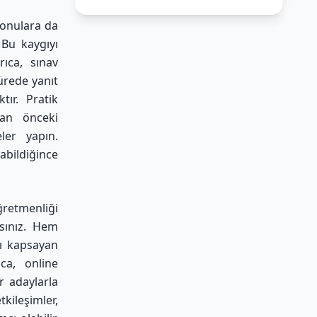
konulara da
 Bu kaygıyı
ıca, sınav
ürede yanıt
tır. Pratik
dan önceki
ler yapın.
bildiğince
ğretmenliği
ısınız. Hem
rı kapsayan
ıca, online
r adaylarla
ileşimler,