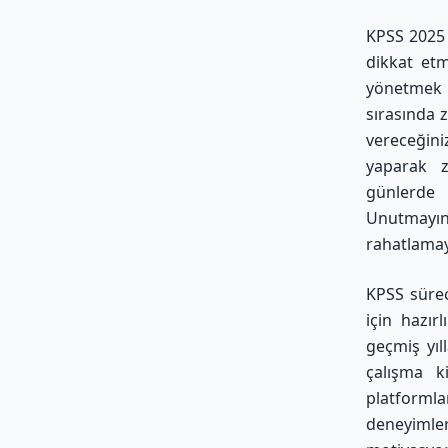
KPSS 2025 
dikkat etm
yönetmek 
sırasında 
vereceğini
yaparak z
günlerde 
Unutmayın
rahatlamay
KPSS sürec
için hazır
geçmiş yıl
çalışma ki
platformla
deneyimle