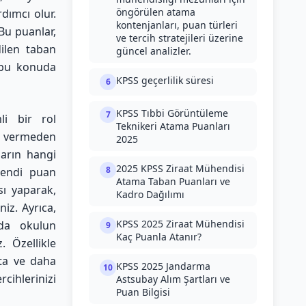
öngörülen atama
dımcı olur.
kontenjanları, puan türleri
 Bu puanlar,
ve tercih stratejileri üzerine
dilen taban
güncel analizler.
a bu konuda
KPSS geçerlilik süresi
6
KPSS Tıbbi Görüntüleme
7
li bir rol
Teknikeri Atama Puanları
ar vermeden
2025
ların hangi
2025 KPSS Ziraat Mühendisi
8
kendi puan
Atama Taban Puanları ve
sı yaparak,
Kadro Dağılımı
niz. Ayrıca,
KPSS 2025 Ziraat Mühendisi
nda okulun
9
Kaç Puanla Atanır?
 Özellikle
kta ve daha
KPSS 2025 Jandarma
10
ihlerinizi
Astsubay Alım Şartları ve
Puan Bilgisi