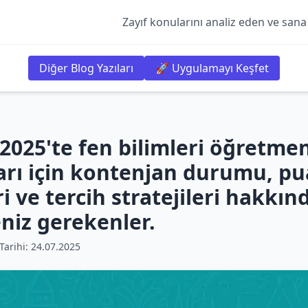
Zayıf konularını analiz eden ve sana
Diğer Blog Yazıları
🚀 Uygulamayı Keşfet
2025'te fen bilimleri öğretmen
arı için kontenjan durumu, p
ri ve tercih stratejileri hakkın
niz gerekenler.
arihi:
24.07.2025