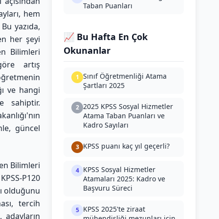
i açısından
Taban Puanları
ayları, hem
 Bu yazıda,
📈 Bu Hafta En Çok
en her şeyi
Okunanlar
n Bilimleri
öre artış
Sınıf Öğretmenliği Atama
öğretmenin
1
Şartları 2025
ğı ve hangi
 sahiptir.
2025 KPSS Sosyal Hizmetler
2
anlığı'nın
Atama Taban Puanları ve
Kadro Sayıları
nle, güncel
KPSS puanı kaç yıl geçerli?
3
en Bilimleri
KPSS Sosyal Hizmetler
4
e KPSS-P120
Atamaları 2025: Kadro ve
Başvuru Süreci
ılı olduğunu
sı, tercih
KPSS 2025'te ziraat
5
, adayların
mühendisliği mezunları için