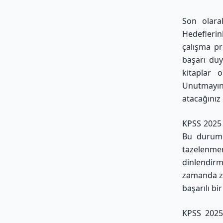
Son olara
Hedeflerin
çalışma pr
başarı duy
kitaplar 
Unutmayın
atacağınız
KPSS 2025 
Bu durumd
tazelenmen
dinlendirm
zamanda zih
başarılı bi
KPSS 2025 