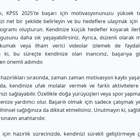
k, KPSS 2025'te başarı için motivasyonunuzu yüksek tut
izi net bir şekilde belirleyin ve bu hedeflere ulaşmak için 
ogramı oluşturun. Kendinize küçük hedefler koyarak ilerl
gusunu daha sık yaşayabilirsiniz. Ayrıca, düzenli olarak m
okumak veya ilham verici videolar izlemek de faydalı 
 ki, bu süreçte kendinize olan inancınız, başarıya g
 en önemli adımdır.
hazırlıkları sırasında, zaman zaman motivasyon kaybı yaşaya
a, kendinize ufak molalar vermek ve farklı aktivitelere
izi sağlayabilir. Özellikle doğa yürüyüşleri veya spor yapmak
enize yardımcı olur. Başarılı olmak için sadece çalışmak y
insel sağlığınıza da dikkat etmelisiniz. Unutmayın ki, sağlıkl
r sınavın anahtarıdır.
için hazırlık sürecinizde, kendinizi sürekli geliştirmeye ça