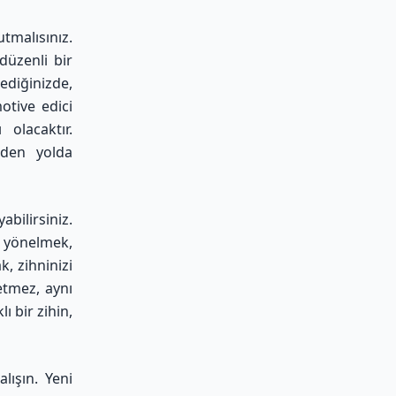
malısınız.
düzenli bir
ediğinizde,
otive edici
olacaktır.
iden yolda
bilirsiniz.
 yönelmek,
, zihninizi
etmez, aynı
ı bir zihin,
lışın. Yeni