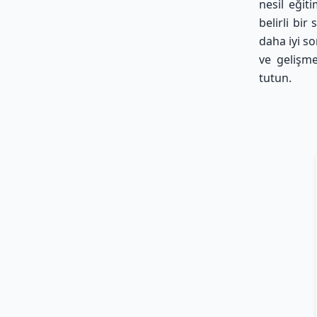
nesil eğit
belirli bir
daha iyi s
ve gelişme
tutun.