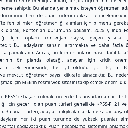
ilimleri Öğretmenliği alımları, birçok öğrencinin geleceğ
 öneme sahiptir. Bu alanda yer almak isteyen öğretmen ad
durumunu hem de puan türlerini dikkatlice incelemelidir.
te fen bilimleri öğretmenliği alımları için bilmeniz gerek
İlk olarak, kontenjan durumuna bakalım. 2025 yılında Fe
liği için toplam kontenjan sayısı, geçen yıllara g
tedir. Bu, adayların şansını artırmakta ve daha fazla 
 sağlamaktadır. Ancak, bu kontenjanların nasıl dağıtılaca
erinin ön planda olacağı, adaylar için kritik öneme
ların belirlenmesinde, her yıl olduğu gibi, Eğitim Bak
ı ve mevcut öğretmen sayısı dikkate alınacaktır. Bu nede
laşmak için
MEB'in resmi web sitesini takip etmek
önemlidir.
i, KPSS'de başarılı olmak için en kritik unsurlardan biridir. F
ği için geçerli olan puan türleri genellikle KPSS-P121 v
nir. Bu puan türleri, adayların ilgili alanlarda ne kadar başar
 Adayların her iki puan türünde de yüksek puanlar alma
vantaj sağlayacaktır. Puan hesaplama sistemini anlamak