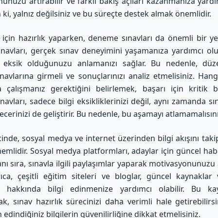
unuzu artırabilir ve farklı bakış açıları kazanmanıza yardımc
ki, yalnız değilsiniz ve bu süreçte destek almak önemlidir.
için hazırlık yaparken, deneme sınavları da önemli bir yer
avları, gerçek sınav deneyimini yaşamanıza yardımcı ol
 eksik olduğunuzu anlamanızı sağlar. Bu nedenle, düze
avlarına girmeli ve sonuçlarınızı analiz etmelisiniz. Hang
 çalışmanız gerektiğini belirlemek, başarı için kritik b
avları, sadece bilgi eksikliklerinizi değil, aynı zamanda sın
erinizi de geliştirir. Bu nedenle, bu aşamayı atlamamalısını
inde, sosyal medya ve internet üzerinden bilgi akışını tak
emlidir. Sosyal medya platformları, adaylar için güncel habe
nı sıra, sınavla ilgili paylaşımlar yaparak motivasyonunuzu 
rıca, çeşitli eğitim siteleri ve bloglar, güncel kaynaklar
i hakkında bilgi edinmenize yardımcı olabilir. Bu ka
ak, sınav hazırlık sürecinizi daha verimli hale getirebilirsi
 edindiğiniz bilgilerin güvenilirliğine dikkat etmelisiniz.