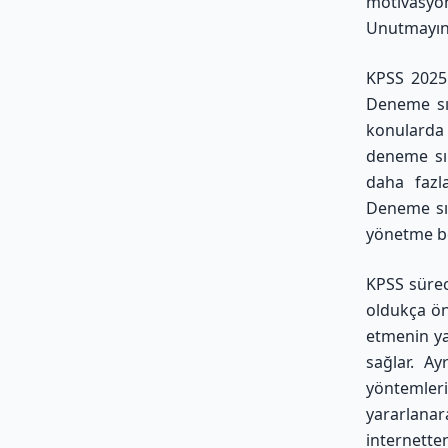
motivasyon
Unutmayın 
KPSS 2025 
Deneme sın
konularda
deneme sın
daha fazla
Deneme sın
yönetme bec
KPSS sürec
oldukça ön
etmenin ya
sağlar. Ay
yöntemler
yararlanar
internetten