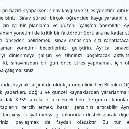
için hazırlık yaparken, sınav kaygısı ve stres yönetimi gibi 
elisiniz. Sınav süreci, birçok öğrencide kaygı yaratabilir.
için iyi bir planlama ve düzenli çalışma önemlidir. Ayr
zaman yönetimi de kritik bir faktördür. Sorulara ne kadar s
zi önceden belirlemek, sınav esnasında sizi rahatlatacak
aman yönetimi becerilerinizi geliştirin. Ayrıca, sınav
iyi dinlenmeye çalışın ve zihninizi boşaltacak aktivite
 ki, sınavınızdan bir gün önce stres yapmamak için ola
a çalışmalısınız.
inde, kaynak seçimi de oldukça önemlidir. Fen Bilimleri Ö
lık yaparken, doğru ve güncel kaynaklardan yararlanmal
lardaki KPSS sorularını incelemek hem de güncel konula
taplarını tercih etmek, başarı şansınızı artırabilir. Ayr
rdan veya sosyal medya gruplarından destek alarak, diğe
rinizi paylaşmak da faydalı olacaktır. Bu tür etk