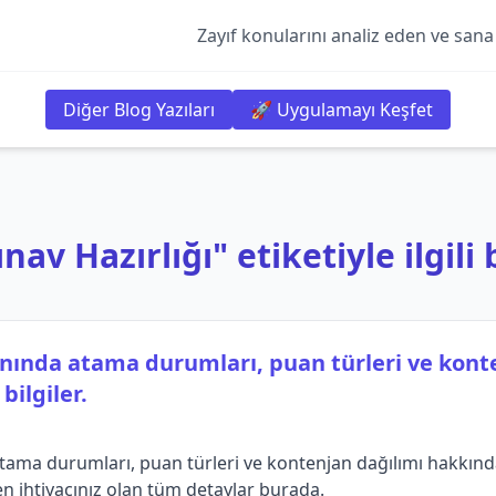
Zayıf konularını analiz eden ve sana
Diğer Blog Yazıları
🚀 Uygulamayı Keşfet
ınav Hazırlığı" etiketiyle ilgili 
lanında atama durumları, puan türleri ve kon
ilgiler.
atama durumları, puan türleri ve kontenjan dağılımı hakkın
ken ihtiyacınız olan tüm detaylar burada.