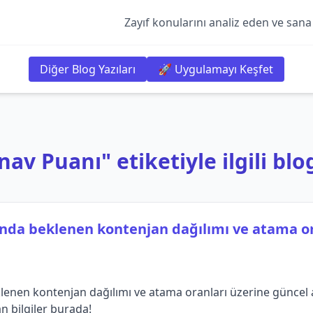
Zayıf konularını analiz eden ve sana
Diğer Blog Yazıları
🚀 Uygulamayı Keşfet
nav Puanı" etiketiyle ilgili blog
ında beklenen kontenjan dağılımı ve atama or
enen kontenjan dağılımı ve atama oranları üzerine güncel an
an bilgiler burada!