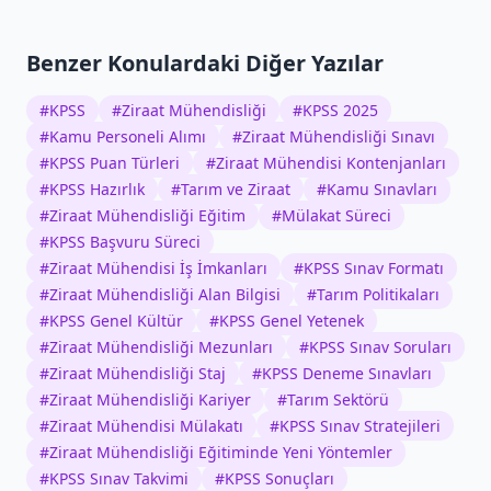
Benzer Konulardaki Diğer Yazılar
#
KPSS
#
Ziraat Mühendisliği
#
KPSS 2025
#
Kamu Personeli Alımı
#
Ziraat Mühendisliği Sınavı
#
KPSS Puan Türleri
#
Ziraat Mühendisi Kontenjanları
#
KPSS Hazırlık
#
Tarım ve Ziraat
#
Kamu Sınavları
#
Ziraat Mühendisliği Eğitim
#
Mülakat Süreci
#
KPSS Başvuru Süreci
#
Ziraat Mühendisi İş İmkanları
#
KPSS Sınav Formatı
#
Ziraat Mühendisliği Alan Bilgisi
#
Tarım Politikaları
#
KPSS Genel Kültür
#
KPSS Genel Yetenek
#
Ziraat Mühendisliği Mezunları
#
KPSS Sınav Soruları
#
Ziraat Mühendisliği Staj
#
KPSS Deneme Sınavları
#
Ziraat Mühendisliği Kariyer
#
Tarım Sektörü
#
Ziraat Mühendisi Mülakatı
#
KPSS Sınav Stratejileri
#
Ziraat Mühendisliği Eğitiminde Yeni Yöntemler
#
KPSS Sınav Takvimi
#
KPSS Sonuçları