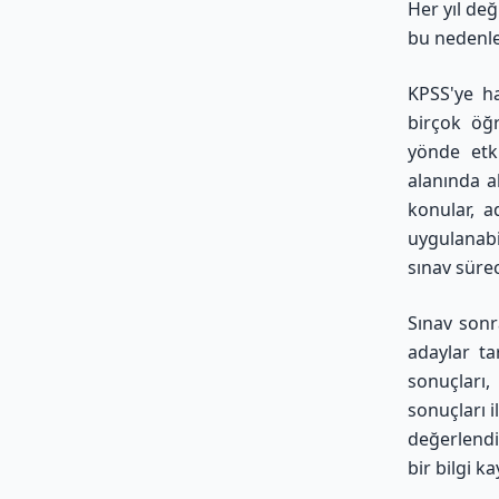
Her yıl değ
bu nedenle
KPSS'ye ha
birçok öğ
yönde etki
alanında a
konular, a
uygulanabi
sınav sürec
Sınav sonr
adaylar ta
sonuçları,
sonuçları i
değerlendi
bir bilgi ka