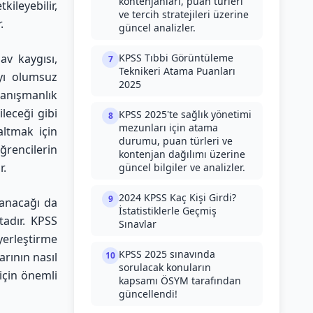
kontenjanları, puan türleri
kileyebilir,
ve tercih stratejileri üzerine
.
güncel analizler.
av kaygısı,
KPSS Tıbbi Görüntüleme
7
Teknikeri Atama Puanları
yı olumsuz
2025
danışmanlık
leceği gibi
KPSS 2025'te sağlık yönetimi
8
mezunları için atama
altmak için
durumu, puan türleri ve
ğrencilerin
kontenjan dağılımı üzerine
r.
güncel bilgiler ve analizler.
2024 KPSS Kaç Kişi Girdi?
9
lanacağı da
İstatistiklerle Geçmiş
tadır. KPSS
Sınavlar
yerleştirme
KPSS 2025 sınavında
arının nasıl
10
sorulacak konuların
için önemli
kapsamı ÖSYM tarafından
güncellendi!