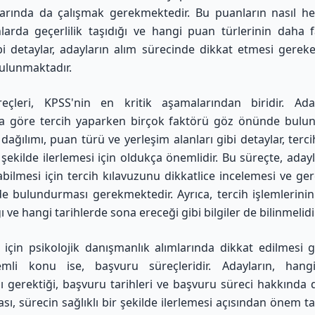
rında da çalışmak gerekmektedir. Bu puanların nasıl he
larda geçerlilik taşıdığı ve hangi puan türlerinin daha f
ibi detaylar, adayların alım sürecinde dikkat etmesi gerek
ulunmaktadır.
reçleri, KPSS'nin en kritik aşamalarından biridir. Aday
a göre tercih yaparken birçok faktörü göz önünde bulun
dağılımı, puan türü ve yerleşim alanları gibi detaylar, terci
r şekilde ilerlemesi için oldukça önemlidir. Bu süreçte, ada
abilmesi için tercih kılavuzunu dikkatlice incelemesi ve ger
 bulundurması gerekmektedir. Ayrıca, tercih işlemlerin
 ve hangi tarihlerde sona ereceği gibi bilgiler de bilinmelidir
için psikolojik danışmanlık alımlarında dikkat edilmesi 
mli konu ise, başvuru süreçleridir. Adayların, hangi
ı gerektiği, başvuru tarihleri ve başvuru süreci hakkında de
sı, sürecin sağlıklı bir şekilde ilerlemesi açısından önem t