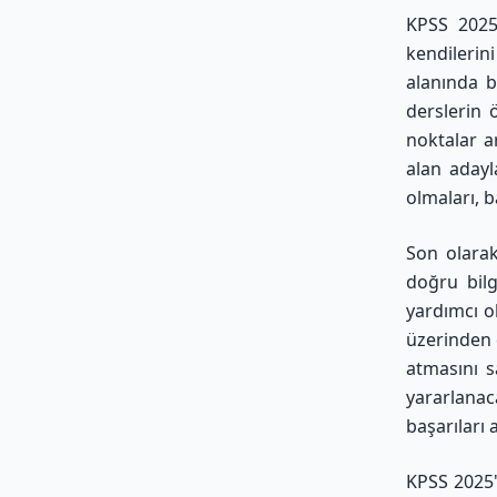
KPSS 2025 
kendilerin
alanında b
derslerin 
noktalar a
alan adayl
olmaları, ba
Son olarak
doğru bilg
yardımcı o
üzerinden 
atmasını s
yararlanaca
başarıları
KPSS 2025'