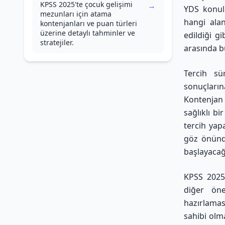
KPSS 2025'te çocuk gelişimi
→
YDS konula
mezunları için atama
hangi alan
kontenjanları ve puan türleri
üzerine detaylı tahminler ve
edildiği g
stratejiler.
arasında b
Tercih sü
sonuçların
Kontenjan 
sağlıklı bi
tercih yap
göz önünde
başlayacağı
KPSS 2025 
diğer öne
hazırlamas
sahibi olma