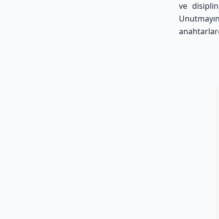
ve disipli
Unutmayın 
anahtarlard