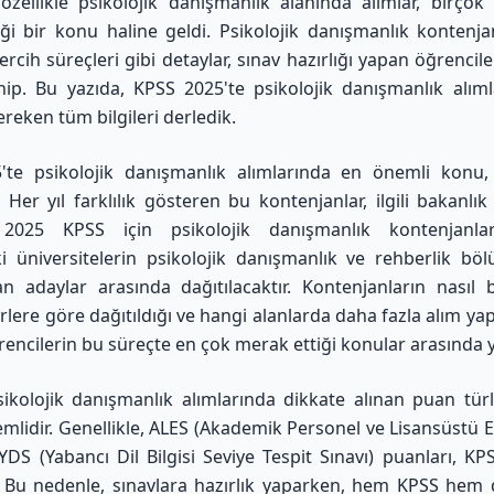
özellikle psikolojik danışmanlık alanında alımlar, birçok
ği bir konu haline geldi. Psikolojik danışmanlık kontenja
tercih süreçleri gibi detaylar, sınav hazırlığı yapan öğrenciler
p. Bu yazıda, KPSS 2025'te psikolojik danışmanlık alımları
reken tüm bilgileri derledik.
'te psikolojik danışmanlık alımlarında en önemli konu,
. Her yıl farklılık gösteren bu kontenjanlar, ilgili bakanlı
r. 2025 KPSS için psikolojik danışmanlık kontenjanlar
i üniversitelerin psikolojik danışmanlık ve rehberlik bö
 adaylar arasında dağıtılacaktır. Kontenjanların nasıl be
rlere göre dağıtıldığı ve hangi alanlarda daha fazla alım yap
rencilerin bu süreçte en çok merak ettiği konular arasında ye
ikolojik danışmanlık alımlarında dikkate alınan puan tür
mlidir. Genellikle, ALES (Akademik Personel ve Lisansüstü Eğ
 YDS (Yabancı Dil Bilgisi Seviye Tespit Sınavı) puanları, KP
lir. Bu nedenle, sınavlara hazırlık yaparken, hem KPSS hem