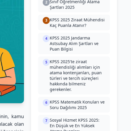
Sınıf Öğretmenliği Atama
2
Şartları 2025
KPSS 2025 Ziraat Mühendisi
3
Kaç Puanla Atanır?
KPSS 2025 Jandarma
4
Astsubay Alım Şartları ve
Puan Bilgisi
KPSS 2025'te ziraat
5
mühendisliği alımları için
atama kontenjanları, puan
türleri ve tercih süreçleri
hakkında bilmeniz
gerekenler.
KPSS Matematik Konuları ve
6
Soru Dağılımı 2025
inin, kamu
Sosyal Hizmet KPSS 2025:
7
ılacak olan
En Düşük ve En Yüksek