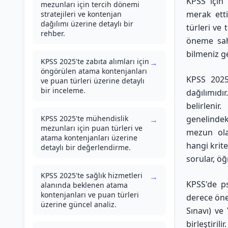
KPSS için 
mezunları için tercih dönemi
merak etti
stratejileri ve kontenjan
dağılımı üzerine detaylı bir
türleri ve 
rehber.
öneme sahi
bilmeniz ge
KPSS 2025'te zabıta alımları için
→
öngörülen atama kontenjanları
KPSS 2025
ve puan türleri üzerine detaylı
bir inceleme.
dağılımıdır
belirleni
KPSS 2025'te mühendislik
genelindek
→
mezunları için puan türleri ve
mezun olan
atama kontenjanları üzerine
hangi krite
detaylı bir değerlendirme.
sorular, öğ
KPSS 2025'te sağlık hizmetleri
→
KPSS'de ps
alanında beklenen atama
kontenjanları ve puan türleri
derece öne
üzerine güncel analiz.
Sınavı) ve
birleştiri