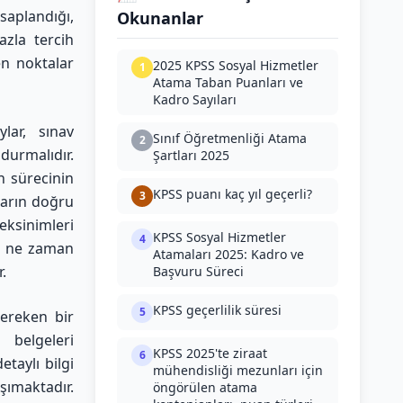
saplandığı,
Okunanlar
azla tercih
en noktalar
2025 KPSS Sosyal Hizmetler
1
Atama Taban Puanları ve
Kadro Sayıları
lar, sınav
Sınıf Öğretmenliği Atama
2
durmalıdır.
Şartları 2025
h sürecinin
KPSS puanı kaç yıl geçerli?
3
yların doğru
eksinimleri
KPSS Sosyal Hizmetler
4
in ne zaman
Atamaları 2025: Kadro ve
.
Başvuru Süreci
KPSS geçerlilik süresi
5
gereken bir
 belgeleri
KPSS 2025'te ziraat
6
taylı bilgi
mühendisliği mezunları için
aşımaktadır.
öngörülen atama