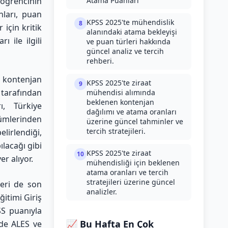
 öğrencinin
Atama Puanları
nları, puan
KPSS 2025'te mühendislik
8
 için kritik
alanındaki atama bekleyişi
 ile ilgili
ve puan türleri hakkında
güncel analiz ve tercih
rehberi.
 kontenjan
KPSS 2025'te ziraat
9
k tarafından
mühendisi alımında
beklenen kontenjan
ı, Türkiye
dağılımı ve atama oranları
lümlerinden
üzerine güncel tahminler ve
tercih stratejileri.
lirlendiği,
ılacağı gibi
KPSS 2025'te ziraat
10
r alıyor.
mühendisliği için beklenen
atama oranları ve tercih
stratejileri üzerine güncel
leri de son
analizler.
itimi Giriş
SS puanıyla
📈 Bu Hafta En Çok
 de ALES ve