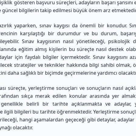
işiklik gösteren başvuru süreçleri, adayların başarı şansını et
 güncel bilgilerin takip edilmesi büyük önem arz etmektedir
zırlık yaparken, sınav kaygısı da önemli bir konudur. Sın
rencinin karşılaştığı bir durumdur ve bu durum, başarı
leyebilir. Sınav kaygısının nasıl yönetileceği, psikolojik 
lanında eğitim almış kişilerin bu süreçte nasıl destek olabi
daylar için faydalı bilgiler içermektedir. Sınav kaygısını az
lecek stratejiler ve teknikler hakkında bilgi sahibi olmak, ö
ini daha sağlıklı bir biçimde geçirmelerine yardımcı olacaktı
ası süreçte, yerleştirme sonuçları ve sonuçların nasıl açık
rafından sıkça merak edilen konular arasında yer almak
 genellikle belirli bir tarihte açıklanmakta ve adaylar, 
le ilgili bilgileri bu tarihte öğrenmektedir. Yerleştirme sonuçl
rileceği, hangi aşamalardan geçeceği gibi detaylar, adaylar 
ynağı olacaktır.