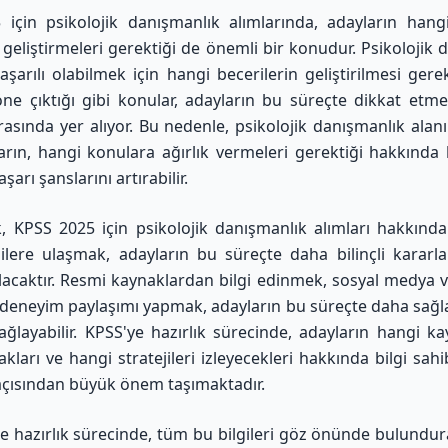
için psikolojik danışmanlık alımlarında, adayların hang
i geliştirmeleri gerektiği de önemli bir konudur. Psikolojik 
aşarılı olabilmek için hangi becerilerin geliştirilmesi gerek
öne çıktığı gibi konular, adayların bu süreçte dikkat etm
rasında yer alıyor. Bu nedenle, psikolojik danışmanlık alan
arın, hangi konulara ağırlık vermeleri gerektiği hakkında b
şarı şanslarını artırabilir.
, KPSS 2025 için psikolojik danışmanlık alımları hakkınd
ilere ulaşmak, adayların bu süreçte daha bilinçli kararl
lacaktır. Resmi kaynaklardan bilgi edinmek, sosyal medya 
deneyim paylaşımı yapmak, adayların bu süreçte daha sağ
ağlayabilir. KPSS'ye hazırlık sürecinde, adayların hangi k
kları ve hangi stratejileri izleyecekleri hakkında bilgi sahi
 açısından büyük önem taşımaktadır.
e hazırlık sürecinde, tüm bu bilgileri göz önünde bulundura