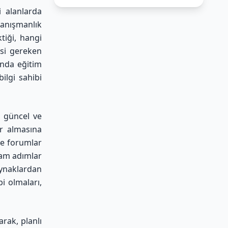
i alanlarda
danışmanlık
tiği, hangi
esi gereken
ında eğitim
ilgi sahibi
a güncel ve
ar almasına
ve forumlar
lam adımlar
aynaklardan
bi olmaları,
rak, planlı