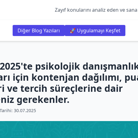
Zayıf konularını analiz eden ve sana
Diğer Blog Yazıları
🚀 Uygulamayı Keşfet
2025'te psikolojik danışmanlı
arı için kontenjan dağılımı, p
ri ve tercih süreçlerine dair
niz gerekenler.
arihi:
30.07.2025