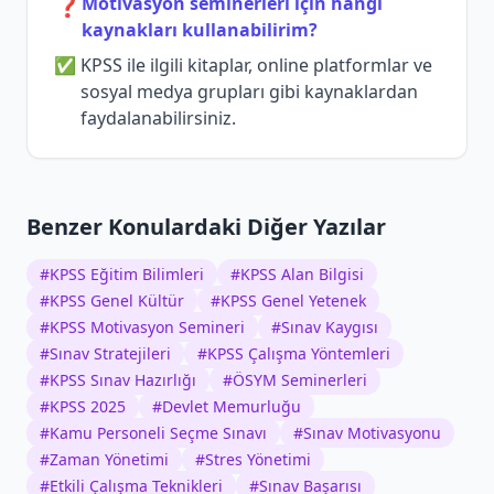
❓
Motivasyon seminerleri için hangi
kaynakları kullanabilirim?
KPSS ile ilgili kitaplar, online platformlar ve
sosyal medya grupları gibi kaynaklardan
faydalanabilirsiniz.
Benzer Konulardaki Diğer Yazılar
#
KPSS Eğitim Bilimleri
#
KPSS Alan Bilgisi
#
KPSS Genel Kültür
#
KPSS Genel Yetenek
#
KPSS Motivasyon Semineri
#
Sınav Kaygısı
#
Sınav Stratejileri
#
KPSS Çalışma Yöntemleri
#
KPSS Sınav Hazırlığı
#
ÖSYM Seminerleri
#
KPSS 2025
#
Devlet Memurluğu
#
Kamu Personeli Seçme Sınavı
#
Sınav Motivasyonu
#
Zaman Yönetimi
#
Stres Yönetimi
#
Etkili Çalışma Teknikleri
#
Sınav Başarısı