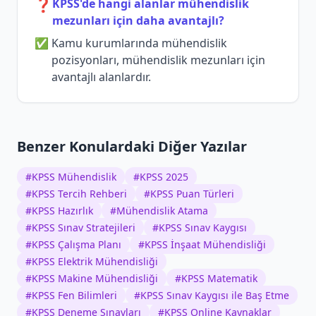
❓
KPSS'de hangi alanlar mühendislik
mezunları için daha avantajlı?
Kamu kurumlarında mühendislik
pozisyonları, mühendislik mezunları için
avantajlı alanlardır.
Benzer Konulardaki Diğer Yazılar
#
KPSS Mühendislik
#
KPSS 2025
#
KPSS Tercih Rehberi
#
KPSS Puan Türleri
#
KPSS Hazırlık
#
Mühendislik Atama
#
KPSS Sınav Stratejileri
#
KPSS Sınav Kaygısı
#
KPSS Çalışma Planı
#
KPSS İnşaat Mühendisliği
#
KPSS Elektrik Mühendisliği
#
KPSS Makine Mühendisliği
#
KPSS Matematik
#
KPSS Fen Bilimleri
#
KPSS Sınav Kaygısı ile Baş Etme
#
KPSS Deneme Sınavları
#
KPSS Online Kaynaklar