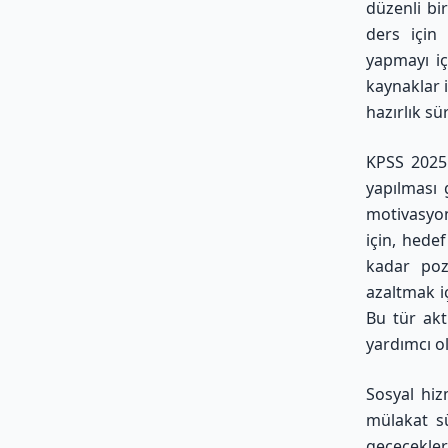
düzenli bi
ders için 
yapmayı iç
kaynaklar i
hazırlık sü
KPSS 2025'
yapılması 
motivasyon
için, hede
kadar pozi
azaltmak i
Bu tür akt
yardımcı ol
Sosyal hiz
mülakat sü
geçeceklerd