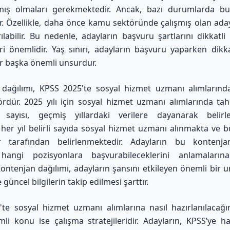
ış olmaları gerekmektedir. Ancak, bazı durumlarda bu 
lir. Özellikle, daha önce kamu sektöründe çalışmış olan aday
rılabilir. Bu nedenle, adayların başvuru şartlarını dikkatli
ri önemlidir. Yaş sınırı, adayların başvuru yaparken dikk
r başka önemli unsurdur.
dağılımı, KPSS 2025'te sosyal hizmet uzmanı alımlarınd
tördür. 2025 yılı için sosyal hizmet uzmanı alımlarında ta
 sayısı, geçmiş yıllardaki verilere dayanarak belirle
 her yıl belirli sayıda sosyal hizmet uzmanı alınmakta ve bu 
ar tarafından belirlenmektedir. Adayların bu kontenjan
 hangi pozisyonlara başvurabileceklerini anlamaların
 Kontenjan dağılımı, adayların şansını etkileyen önemli bir 
güncel bilgilerin takip edilmesi şarttır.
te sosyal hizmet uzmanı alımlarına nasıl hazırlanılacağı
li konu ise çalışma stratejileridir. Adayların, KPSS’ye ha