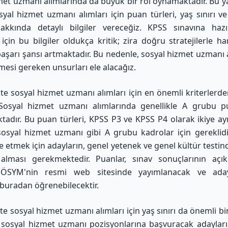
met uzmanı alımlarında da büyük bir rol oynamaktadır. Bu y
syal hizmet uzmanı alımları için puan türleri, yaş sınırı v
hakkında detaylı bilgiler vereceğiz. KPSS sınavına hazı
 için bu bilgiler oldukça kritik; zira doğru stratejilerle h
başarı şansı artmaktadır. Bu nedenle, sosyal hizmet uzmanı 
mesi gereken unsurları ele alacağız.
te sosyal hizmet uzmanı alımları için en önemli kriterlerde
. Sosyal hizmet uzmanı alımlarında genellikle A grubu p
ktadır. Bu puan türleri, KPSS P3 ve KPSS P4 olarak ikiye ayr
osyal hizmet uzmanı gibi A grubu kadrolar için gereklid
e etmek için adayların, genel yetenek ve genel kültür testind
alması gerekmektedir. Puanlar, sınav sonuçlarının açık
 ÖSYM'nin resmi web sitesinde yayımlanacak ve aday
 buradan öğrenebilecektir.
e sosyal hizmet uzmanı alımları için yaş sınırı da önemli bi
, sosyal hizmet uzmanı pozisyonlarına başvuracak adayları