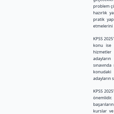
problem çö
hazırlık y
pratik yap
etmelerini 
KPSS 2025'
konu ise g
hizmetler
adayların
sınavında 
konudaki b
adayların 
KPSS 2025'
önemlidir.
başarıları
kurslar ve