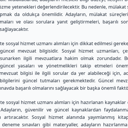
zme yetenekleri değerlendirilecektir. Bu nedenle, mülakat 
apmak da oldukça önemlidir. Adayların, mülakat süreçler
maları ve olası sorulara yanıt geliştirmeleri, başarılı so
sağlayacaktır.
te sosyal hizmet uzmanı alımları için dikkat edilmesi gereke
üncel mevzuat bilgisidir. Sosyal hizmet uzmanları, çeş
 sunarken ilgili mevzuatlara hakim olmak zorundadır. B
 güncel yasaları ve yönetmelikleri takip etmeleri öneml
mevzuat bilgisi ile ilgili sorular da yer alabileceği için, a
ilgilerini güncel tutmaları gerekmektedir. Güncel mevzu
sınavda başarılı olmalarını sağlayacak bir başka önemli faktö
te sosyal hizmet uzmanı alımları için hazırlanan kaynaklar
 Adayların, güvenilir ve güncel kaynaklardan faydalanma
nı artıracaktır. Sosyal hizmet alanında yayımlanmış kitap
 deneme sınavları gibi materyaller, adayların hazırlanm