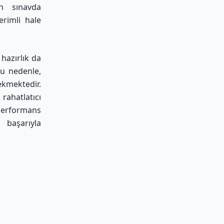
ın sınavda
erimli hale
hazırlık da
Bu nedenle,
ekmektedir.
ahatlatıcı
performans
 başarıyla