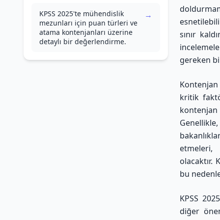
doldurmam
KPSS 2025'te mühendislik
→
esnetilebi
mezunları için puan türleri ve
atama kontenjanları üzerine
sınır kaldı
detaylı bir değerlendirme.
incelemele
gereken bi
Kontenjan 
kritik fak
kontenjan
Genellikle,
bakanlıkl
etmeleri,
olacaktır.
bu nedenle 
KPSS 2025'
diğer önem