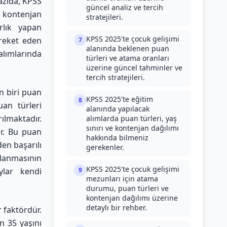
azıda, KPSS
güncel analiz ve tercih
e kontenjan
stratejileri.
rlık yapan
KPSS 2025'te çocuk gelişimi
areket eden
7
alanında beklenen puan
alımlarında
türleri ve atama oranları
üzerine güncel tahminler ve
tercih stratejileri.
n biri puan
KPSS 2025'te eğitim
8
uan türleri
alanında yapılacak
ılmaktadır.
alımlarda puan türleri, yaş
sınırı ve kontenjan dağılımı
ir. Bu puan
hakkında bilmeniz
en başarılı
gerekenler.
lanmasının
KPSS 2025'te çocuk gelişimi
lar kendi
9
mezunları için atama
durumu, puan türleri ve
kontenjan dağılımı üzerine
detaylı bir rehber.
r faktördür.
n 35 yaşını