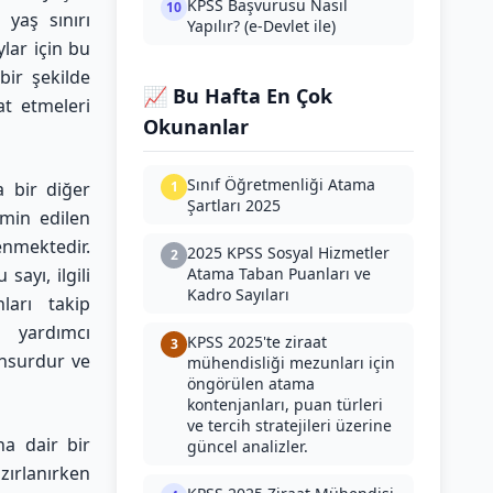
KPSS Başvurusu Nasıl
10
yaş sınırı
Yapılır? (e-Devlet ile)
lar için bu
 bir şekilde
📈 Bu Hafta En Çok
at etmeleri
Okunanlar
Sınıf Öğretmenliği Atama
a bir diğer
1
Şartları 2025
hmin edilen
nmektedir.
2025 KPSS Sosyal Hizmetler
2
sayı, ilgili
Atama Taban Puanları ve
Kadro Sayıları
ları takip
a yardımcı
KPSS 2025'te ziraat
3
unsurdur ve
mühendisliği mezunları için
öngörülen atama
kontenjanları, puan türleri
ve tercih stratejileri üzerine
na dair bir
güncel analizler.
zırlanırken