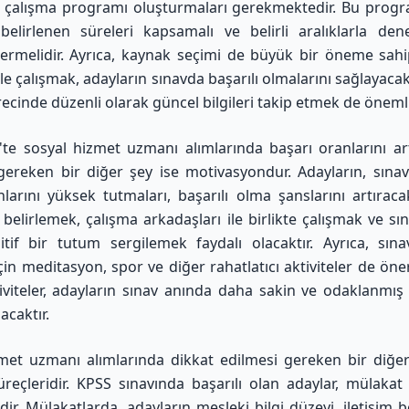
r çalışma programı oluşturmaları gerekmektedir. Bu progr
belirlenen süreleri kapsamalı ve belirli aralıklarla de
ermelidir. Ayrıca, kaynak seçimi de büyük bir öneme sahi
le çalışmak, adayların sınavda başarılı olmalarını sağlayacak
recinde düzenli olarak güncel bilgileri takip etmek de önemli
te sosyal hizmet uzmanı alımlarında başarı oranlarını ar
gereken bir diğer şey ise motivasyondur. Adayların, sına
larını yüksek tutmaları, başarılı olma şanslarını artıraca
f belirlemek, çalışma arkadaşları ile birlikte çalışmak ve s
tif bir tutum sergilemek faydalı olacaktır. Ayrıca, sına
çin meditasyon, spor ve diğer rahatlatıcı aktiviteler de öner
iviteler, adayların sınav anında daha sakin ve odaklanmış
acaktır.
met uzmanı alımlarında dikkat edilmesi gereken bir diğe
reçleridir. KPSS sınavında başarılı olan adaylar, mülaka
ir. Mülakatlarda, adayların mesleki bilgi düzeyi, iletişim b