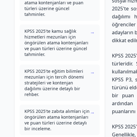
sosyal hiz
atama kontenjanları ve puan
2025'te so
türleri üzerine güncel
tahminler.
dağılımı 
öğrenciler
KPSS 2025'te kamu sağlık
→
adayların 
hizmetleri mezunları için
dikkat edil
öngörülen atama kontenjanları
ve puan türleri üzerine güncel
tahminler.
KPSS 2025'
türleridir
KPSS 2025'te eğitim bilimleri
kullanılma
→
mezunları için tercih dönemi
KPSS P3, s
stratejileri ve kontenjan
türünü eld
dağılımı üzerine detaylı bir
rehber.
bir puan 
ardından
puanlarını
KPSS 2025'te zabıta alımları için
→
öngörülen atama kontenjanları
ve puan türleri üzerine detaylı
KPSS 2025't
bir inceleme.
Genellikle