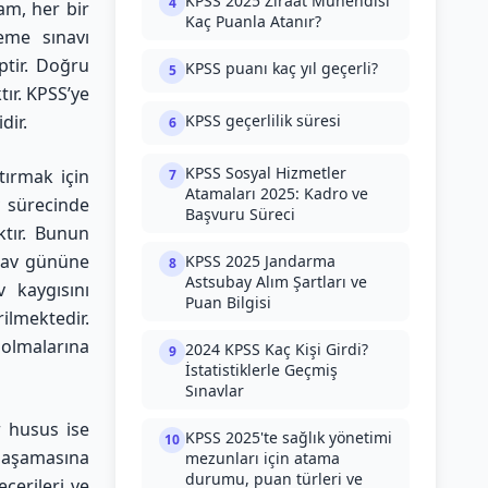
KPSS 2025 Ziraat Mühendisi
4
am, her bir
Kaç Puanla Atanır?
neme sınavı
ptir. Doğru
KPSS puanı kaç yıl geçerli?
5
tır. KPSS’ye
dir.
KPSS geçerlilik süresi
6
KPSS Sosyal Hizmetler
tırmak için
7
Atamaları 2025: Kadro ve
v sürecinde
Başvuru Süreci
ktır. Bunun
ınav gününe
KPSS 2025 Jandarma
8
Astsubay Alım Şartları ve
v kaygısını
Puan Bilgisi
ilmektedir.
 olmalarına
2024 KPSS Kaç Kişi Girdi?
9
İstatistiklerle Geçmiş
Sınavlar
r husus ise
KPSS 2025'te sağlık yönetimi
10
t aşamasına
mezunları için atama
durumu, puan türleri ve
ecerileri ve