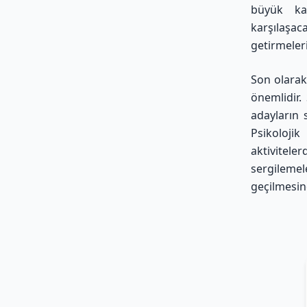
büyük kat
karşılaşac
getirmeleri
Son olarak
önemlidir.
adayların 
Psikoloji
aktivitel
sergileme
geçilmesind