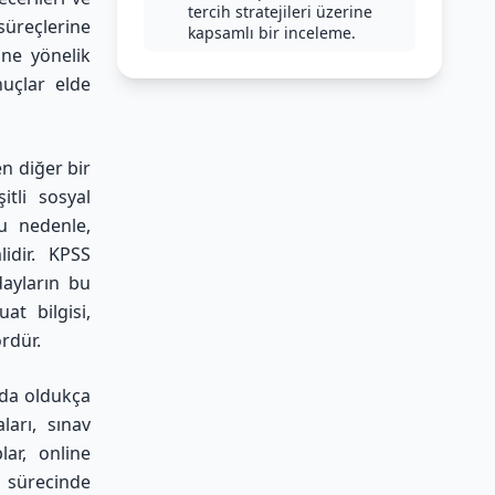
tercih stratejileri üzerine
süreçlerine
kapsamlı bir inceleme.
ine yönelik
nuçlar elde
n diğer bir
itli sosyal
u nedenle,
idir. KPSS
dayların bu
at bilgisi,
rdür.
 da oldukça
ları, sınav
lar, online
a sürecinde