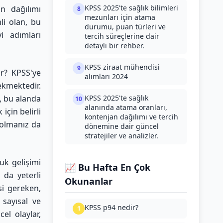
KPSS 2025'te sağlık bilimleri
n dağılımı
8
mezunları için atama
li olan, bu
durumu, puan türleri ve
yi adımları
tercih süreçlerine dair
detaylı bir rehber.
KPSS ziraat mühendisi
9
ir? KPSS'ye
alımları 2024
ekmektedir.
, bu alanda
KPSS 2025'te sağlık
10
alanında atama oranları,
için belirli
kontenjan dağılımı ve tercih
 olmanız da
dönemine dair güncel
stratejiler ve analizler.
uk gelişimi
📈 Bu Hafta En Çok
 da yeterli
Okunanlar
si gereken,
 sayısal ve
KPSS p94 nedir?
1
el olaylar,