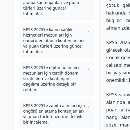
atama kontenjanları ve puan
çocuk gel
türleri üzerine güncel
hakkında b
tahminler.
bilgileri 
atmanızdır
KPSS 2025'te kamu sağlık
→
hizmetleri mezunları için
öngörülen atama kontenjanları
KPSS 2025'
ve puan türleri üzerine güncel
girecek ol
tahminler.
Çocuk geli
çalışabilme
KPSS 2025'te eğitim bilimleri
→
bir yaş sı
mezunları için tercih dönemi
stratejileri ve kontenjan
önemlidir. 
dağılımı üzerine detaylı bir
rehber.
KPSS sınav
alanında a
KPSS 2025'te zabıta alımları için
→
puanı alma
öngörülen atama kontenjanları
ve puan türleri üzerine detaylı
hangi alan
bir inceleme.
sözel mant