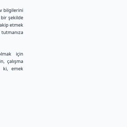
 bilgilerini
 bir şekilde
takip etmek
l tutmanıza
olmak için
in, çalışma
n ki, emek