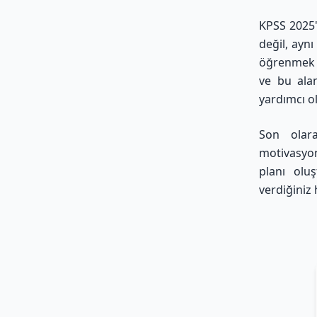
KPSS 2025't
değil, aynı
öğrenmek g
ve bu alan
yardımcı ol
Son olara
motivasyon
planı olu
verdiğiniz 