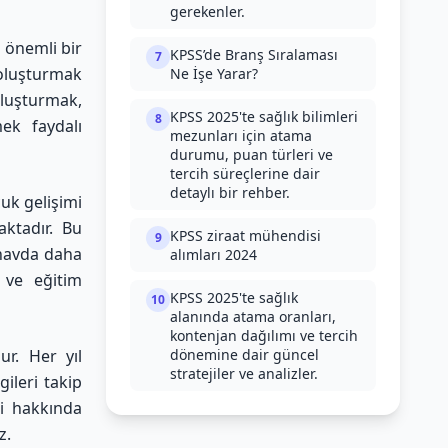
gerekenler.
 önemli bir
KPSS’de Branş Sıralaması
7
 oluşturmak
Ne İşe Yarar?
 oluşturmak,
KPSS 2025'te sağlık bilimleri
8
ek faydalı
mezunları için atama
durumu, puan türleri ve
tercih süreçlerine dair
detaylı bir rehber.
uk gelişimi
aktadır. Bu
KPSS ziraat mühendisi
9
ınavda daha
alımları 2024
ı ve eğitim
KPSS 2025'te sağlık
10
alanında atama oranları,
kontenjan dağılımı ve tercih
ur. Her yıl
dönemine dair güncel
stratejiler ve analizler.
ileri takip
ri hakkında
z.