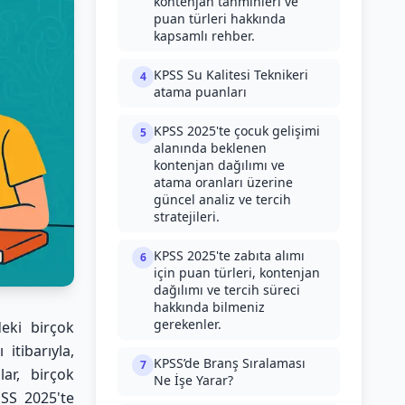
kontenjan tahminleri ve
puan türleri hakkında
kapsamlı rehber.
KPSS Su Kalitesi Teknikeri
4
atama puanları
KPSS 2025'te çocuk gelişimi
5
alanında beklenen
kontenjan dağılımı ve
atama oranları üzerine
güncel analiz ve tercih
stratejileri.
KPSS 2025'te zabıta alımı
6
için puan türleri, kontenjan
dağılımı ve tercih süreci
hakkında bilmeniz
gerekenler.
eki birçok
itibarıyla,
KPSS’de Branş Sıralaması
7
ar, birçok
Ne İşe Yarar?
PSS 2025'te