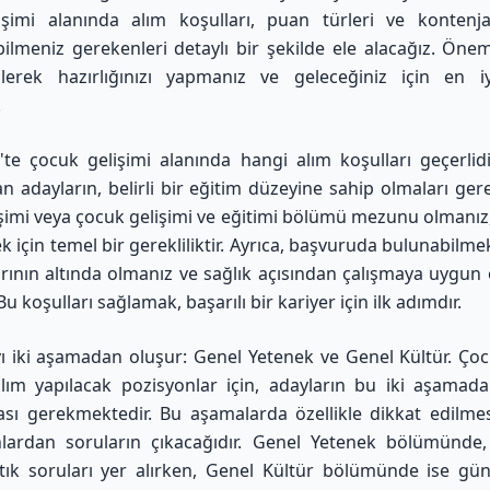
işimi alanında alım koşulları, puan türleri ve kontenja
ilmeniz gerekenleri detaylı bir şekilde ele alacağız. Önem
bilerek hazırlığınızı yapmanız ve geleceğiniz için en i
.
te çocuk gelişimi alanında hangi alım koşulları geçerlid
an adayların, belirli bir eğitim düzeyine sahip olmaları ger
şimi veya çocuk gelişimi ve eğitimi bölümü mezunu olmanız
k için temel bir gerekliliktir. Ayrıca, başvuruda bulunabilmek 
nırının altında olmanız ve sağlık açısından çalışmaya uygun
Bu koşulları sağlamak, başarılı bir kariyer için ilk adımdır.
ı iki aşamadan oluşur: Genel Yetenek ve Genel Kültür. Çoc
lım yapılacak pozisyonlar için, adayların bu iki aşamada
sı gerekmektedir. Bu aşamalarda özellikle dikkat edilme
lardan soruların çıkacağıdır. Genel Yetenek bölümünde,
ık soruları yer alırken, Genel Kültür bölümünde ise günc