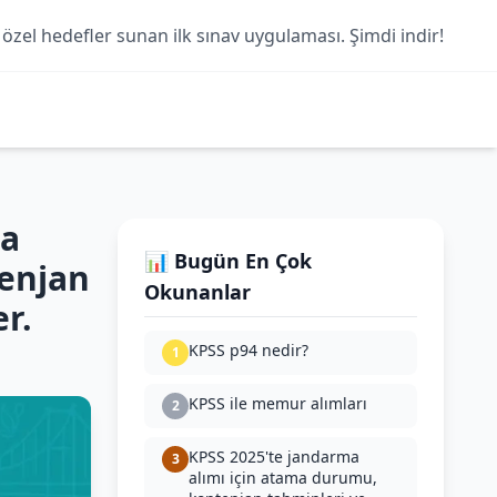
 özel hedefler sunan ilk sınav uygulaması. Şimdi indir!
da
📊 Bugün En Çok
tenjan
Okunanlar
r.
KPSS p94 nedir?
1
KPSS ile memur alımları
2
KPSS 2025'te jandarma
3
alımı için atama durumu,