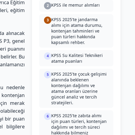
yrıca Eğitim
KPSS ile memur alımları
2
eri, eğitim
KPSS 2025'te jandarma
3
alımı için atama durumu,
kontenjan tahminleri ve
da alınacak
puan türleri hakkında
S P3, genel
kapsamlı rehber.
eri puanını
KPSS Su Kalitesi Teknikeri
elirler. Bu
4
atama puanları
lanlamanızı
KPSS 2025'te çocuk gelişimi
5
alanında beklenen
kontenjan dağılımı ve
bu nedenle
atama oranları üzerine
 kontenjan
güncel analiz ve tercih
için merak
stratejileri.
olabileceği
KPSS 2025'te zabıta alımı
6
yi bir puan
için puan türleri, kontenjan
 bilgilere
dağılımı ve tercih süreci
hakkında bilmeniz