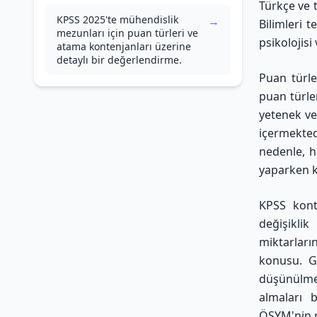
Türkçe ve t
KPSS 2025'te mühendislik
→
Bilimleri 
mezunları için puan türleri ve
psikolojisi
atama kontenjanları üzerine
detaylı bir değerlendirme.
Puan türle
puan türle
yetenek ve
içermekted
nedenle, h
yaparken kr
KPSS kont
değişikli
miktarlar
konusu. Ge
düşünülmek
almaları 
ÖSYM'nin r