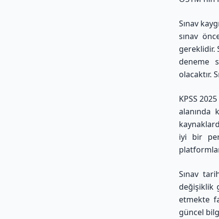
Sınav kayg
sınav önce
gereklidir.
deneme sı
olacaktır.
S
KPSS 2025 
alanında k
kaynaklard
iyi bir pe
platformlar
Sınav tari
değişiklik
etmekte fa
güncel bilg