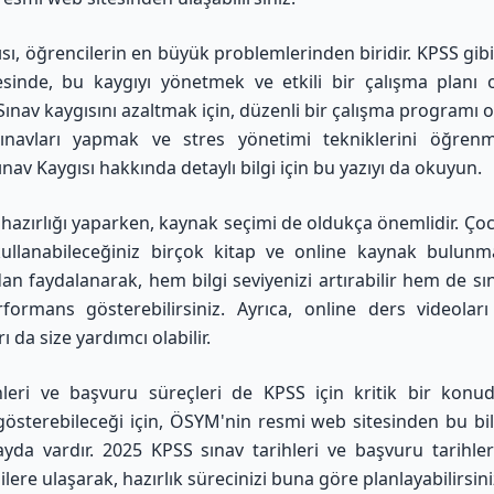
ısı, öğrencilerin en büyük problemlerinden biridir. KPSS gibi
sinde, bu kaygıyı yönetmek ve etkili bir çalışma planı
 Sınav kaygısını azaltmak için, düzenli bir çalışma programı
navları yapmak ve stres yönetimi tekniklerini öğrenm
ınav Kaygısı hakkında detaylı bilgi için bu yazıyı da okuyun
.
hazırlığı yaparken, kaynak seçimi de oldukça önemlidir. Çoc
ullanabileceğiniz birçok kitap ve online kaynak bulunm
an faydalanarak, hem bilgi seviyenizi artırabilir hem de s
rformans gösterebilirsiniz. Ayrıca, online ders videolar
ı da size yardımcı olabilir.
hleri ve başvuru süreçleri de KPSS için kritik bir konud
 gösterebileceği için, ÖSYM'nin resmi web sitesinden bu bilg
yda vardır. 2025 KPSS sınav tarihleri ve başvuru tarihle
ilere ulaşarak, hazırlık sürecinizi buna göre planlayabilirsini