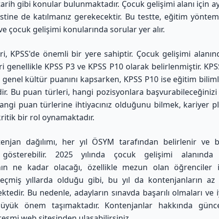
arih gibi konular bulunmaktadır. Çocuk gelişimi alanı için a
testine de katılmanız gerekecektir. Bu testte, eğitim yönteml
 ve çocuk gelişimi konularında sorular yer alır.
ri, KPSS'de önemli bir yere sahiptir. Çocuk gelişimi alanın
ri genellikle KPSS P3 ve KPSS P10 olarak belirlenmiştir. KPS
 genel kültür puanını kapsarken, KPSS P10 ise eğitim biliml
ir. Bu puan türleri, hangi pozisyonlara başvurabileceğinizi b
angi puan türlerine ihtiyacınız olduğunu bilmek, kariyer p
itik bir rol oynamaktadır.
enjan dağılımı, her yıl ÖSYM tarafından belirlenir ve 
k gösterebilir. 2025 yılında çocuk gelişimi alanında
ının ne kadar olacağı, özellikle mezun olan öğrenciler 
çmiş yıllarda olduğu gibi, bu yıl da kontenjanların az 
tedir. Bu nedenle, adayların sınavda başarılı olmaları ve i
büyük önem taşımaktadır. Kontenjanlar hakkında güncel
esmi web sitesinden ulaşabilirsiniz.